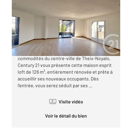
THEIX NOYALO 56
2
126 m
, 5 pièces
Ref : 1821
Maison à vendre
299 800 €
À quelques pas des commerces et des
commodités du centre-ville de Theix-Noyalo,
Century 21 vous présente cette maison esprit
loft de 126 m², entièrement rénovée et prête à
accueillir ses nouveaux occupants. Dès
l'entrée, vous serez séduit par ses ...
Visite vidéo
Voir le détail du bien