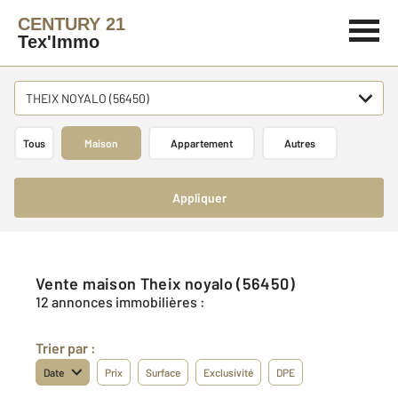
CENTURY 21
Tex'Immo
THEIX NOYALO (56450)
Tous
Maison
Appartement
Autres
Appliquer
Vente maison Theix noyalo (56450)
12 annonces immobilières :
Trier par :
Date
Prix
Surface
Exclusivité
DPE