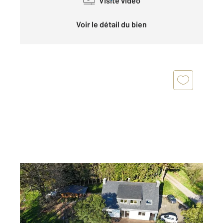
Visite vidéo
Voir le détail du bien
THEIX NOYALO 56
2
166 m
, 7 pièces
Ref : 1264
Maison à vendre