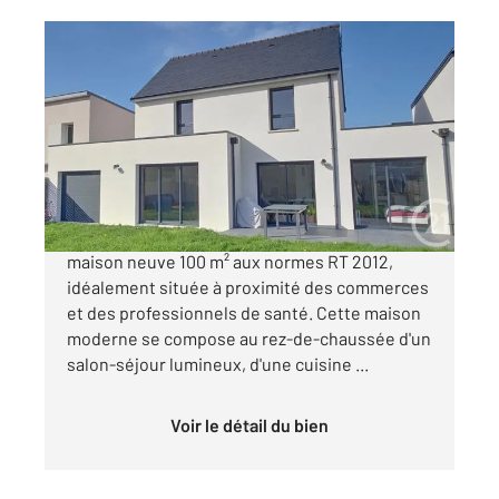
THEIX NOYALO 56
2
104 m
, 4 pièces
Ref : 1097
Maison à vendre
394 000 €
Century 21 TEX IMMO vous propose cette
maison neuve 100 m² aux normes RT 2012,
idéalement située à proximité des commerces
et des professionnels de santé. Cette maison
moderne se compose au rez-de-chaussée d'un
salon-séjour lumineux, d'une cuisine ...
Voir le détail du bien