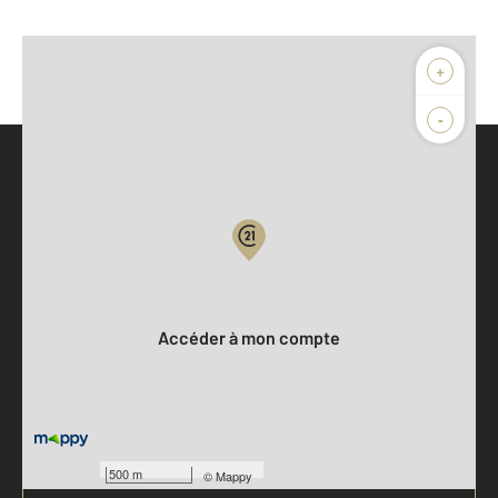
+
-
Parlons de vous, parlons biens
Votre compte :
Accéder à mon compte
500 m
©
Mappy