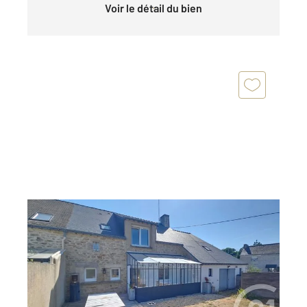
Voir le détail du bien
THEIX NOYALO 56
2
93 m
, 4 pièces
Ref : 1258
Maison à vendre
365 000 €