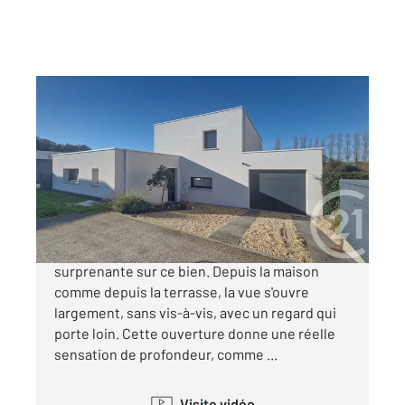
THEIX NOYALO 56
2
121 m
, 6 pièces
Ref : 1874
Maison à vendre
440 000 €
La perception de l'espace est particulièrement
surprenante sur ce bien. Depuis la maison
comme depuis la terrasse, la vue s'ouvre
largement, sans vis-à-vis, avec un regard qui
porte loin. Cette ouverture donne une réelle
sensation de profondeur, comme ...
Visite vidéo