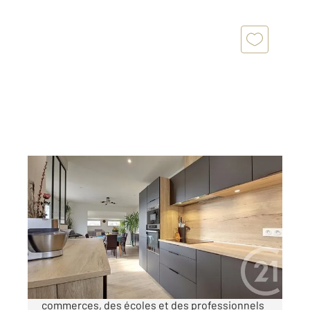
THEIX NOYALO 56
2
96 m
, 5 pièces
Ref : 1741
Maison à vendre
325 000 €
Century 21 vous propose, à deux pas des
commerces, des écoles et des professionnels