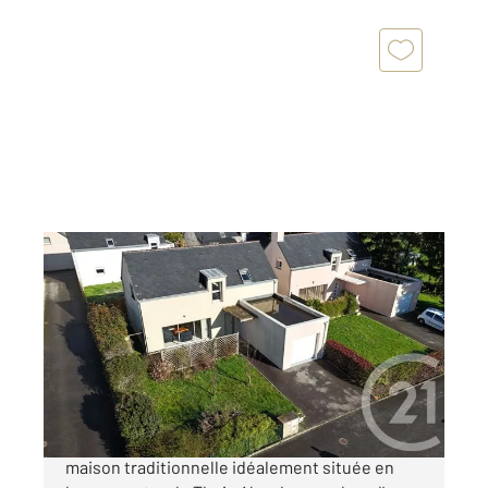
THEIX NOYALO 56
2
104 m
, 5 pièces
Ref : 1535
Maison à vendre
350 000 €
Century 21 vous propose cette agréable
maison traditionnelle idéalement située en