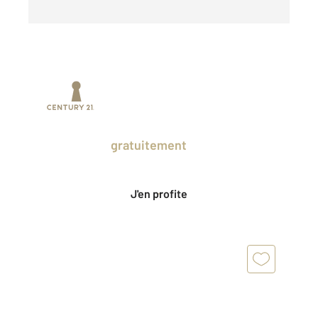
Prenez un temps d'avance sur le marché
en profitant
gratuitement
des Ventes
Privées CENTURY 21.
J'en profite