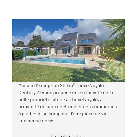
THEIX NOYALO 56
2
200 m
, 6 pièces
Ref : 1871
Maison à vendre
899 000 €
Visiter le site dédié
Maison d'exception 200 m² Theix-Noyalo
Century 21 vous propose en exclusivité cette
belle propriété située à Theix-Noyalo, à
proximité du parc de Brural et des commerces
à pied. Elle se compose d'une pièce de vie
lumineuse de 55 ...