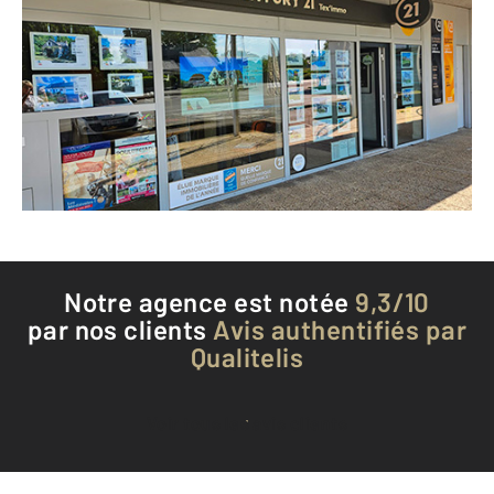
CENTURY 21 Tex'Immo
Rue des Sports Galerie Marchande
THEIX NOYALO - 56450
Envoyer un message
Téléphoner à l'agence
Notre agence est notée
9,3/10
par nos clients
Avis authentifiés par
Qualitelis
Voir tous les avis clients