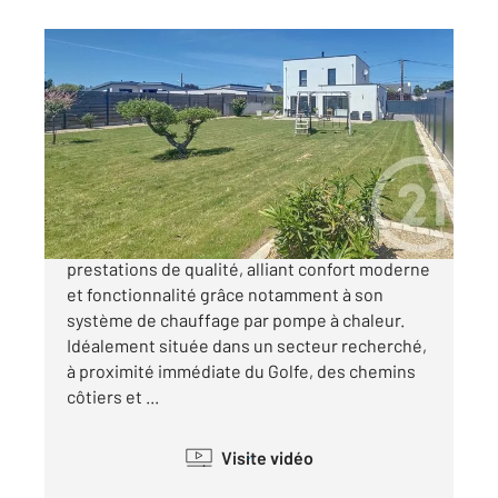
THEIX NOYALO 56
2
138 m
, 5 pièces
Ref : 2025
Maison à vendre
549 000 €
Belle maison contemporaine de 2018 aux
prestations de qualité, alliant confort moderne
et fonctionnalité grâce notamment à son
système de chauffage par pompe à chaleur.
Idéalement située dans un secteur recherché,
à proximité immédiate du Golfe, des chemins
côtiers et ...
Visite vidéo