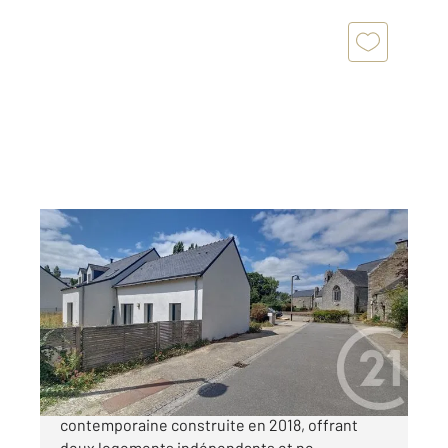
THEIX NOYALO 56
2
160 m
, 6 pièces
Ref : 580
Maison à vendre
375 000 €
Century 21 vous propose cette maison
contemporaine construite en 2018, offrant
deux logements indépendants et ne