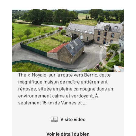
THEIX NOYALO 56
2
182 m
, 7 pièces
Ref : 1966
Maison à vendre
372 000 €
Century 21 vous propose à 9 km du Centre de
Theix-Noyalo, sur la route vers Berric, cette
magnifique maison de maître entièrement
rénovée, située en pleine campagne dans un
environnement calme et verdoyant. À
seulement 15 km de Vannes et ...
Visite vidéo
Voir le détail du bien