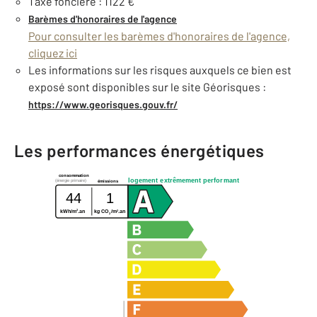
Taxe foncière : 1122 €
Barèmes d'honoraires de l'agence
Pour consulter les barèmes d'honoraires de l'agence,
cliquez ici
Les informations sur les risques auxquels ce bien est
exposé sont disponibles sur le site Géorisques :
https://www.georisques.gouv.fr/
Les performances énergétiques
consommation
logement extrêmement performant
(énergie primaire)
émissions
44
1
2
2
kWh/m
.an
kg CO
/m
.an
2